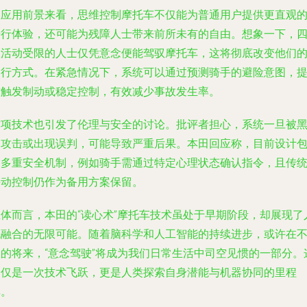
从应用前景来看，思维控制摩托车不仅能为普通用户提供更直观
骑行体验，还可能为残障人士带来前所未有的自由。想象一下，
肢活动受限的人士仅凭意念便能驾驭摩托车，这将彻底改变他们
出行方式。在紧急情况下，系统可以通过预测骑手的避险意图，
前触发制动或稳定控制，有效减少事故发生率。
这项技术也引发了伦理与安全的讨论。批评者担心，系统一旦被
客攻击或出现误判，可能导致严重后果。本田回应称，目前设计
含多重安全机制，例如骑手需通过特定心理状态确认指令，且传
手动控制仍作为备用方案保留。
总体而言，本田的“读心术”摩托车技术虽处于早期阶段，却展现了
机融合的无限可能。随着脑科学和人工智能的持续进步，或许在
久的将来，“意念驾驶”将成为我们日常生活中司空见惯的一部分。
不仅是一次技术飞跃，更是人类探索自身潜能与机器协同的里程
碑。