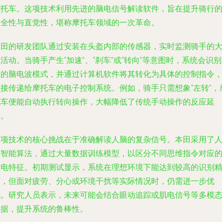
摩托车。这项技术利用先进的脑电信号解读软件，旨在提升骑行
安全性与直觉性，堪称摩托车领域的一次革命。
本田的研发团队通过安装在头盔内部的传感器，实时监测骑手的
活动。当骑手产生“加速”、“刹车”或“转向”等意图时，系统会识
应的脑电波模式，并通过计算机软件将其转化为具体的控制指令
直接传递给摩托车的电子控制系统。例如，骑手只需想象“左转”，
托车便能自动执行转向操作，大幅降低了传统手动操作的反应延
迟。
这项技术的核心挑战在于准确解读人脑的复杂信号。本田采用了
工智能算法，通过大量数据训练模型，以区分不同思维指令对应
脑电特征。初期测试显示，系统在理想环境下能达到较高的识别
度，但面对疲劳、分心或环境干扰等实际情况时，仍需进一步优
化。研究人员表示，未来可能会结合眼动追踪或肌电信号等多模
数据，提升系统的鲁棒性。