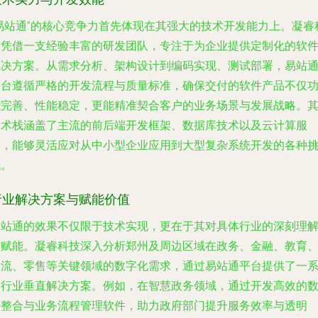
“易站通”的核心竞争力首先体现在其强大的技术开发能力上。凝睿
技凭借一支经验丰富的研发团队，专注于为企业提供定制化的软
解决方案。从需求分析、架构设计到编码实现、测试部署，易站
平台遵循严格的开发流程与质量标准，确保交付的软件产品不仅
能完善、性能稳定，更能精准契合客户的业务场景与发展战略。
技术栈涵盖了主流的前后端开发框架、数据库技术以及云计算服
务，能够灵活应对从中小型企业应用到大型复杂系统开发的各种
战。
行业解决方案与赋能价值
易站通的效果不仅限于技术实现，更在于其对具体行业的深刻理
与赋能。凝睿科技深入分析郑州及周边区域在政务、金融、教育
物流、零售等关键领域的数字化需求，通过易站通平台提供了一
列行业垂直解决方案。例如，在智慧政务领域，通过开发高效的
据整合与业务流程管理软件，助力政府部门提升服务效率与透明